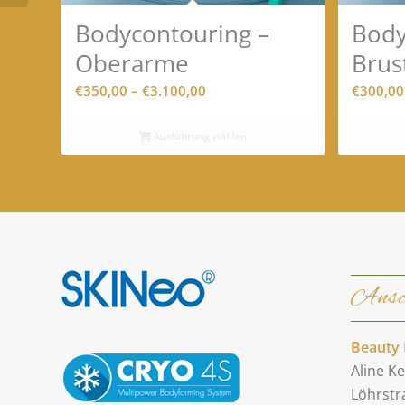
Bodycontouring –
Body
Oberarme
Brus
Preisspanne:
€
350,00
–
€
3.100,00
€
300,00
€350,00
bis
Ausführung wählen
€3.100,00
Ansc
Beauty 
Aline Ke
Löhrstr