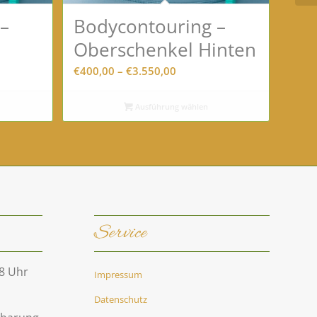
–
Bodycontouring –
Oberschenkel Hinten
anne:
Preisspanne:
€
400,00
–
€
3.550,00
0
€400,00
bis
Ausführung wählen
00
€3.550,00
Service
18 Uhr
Impressum
Datenschutz