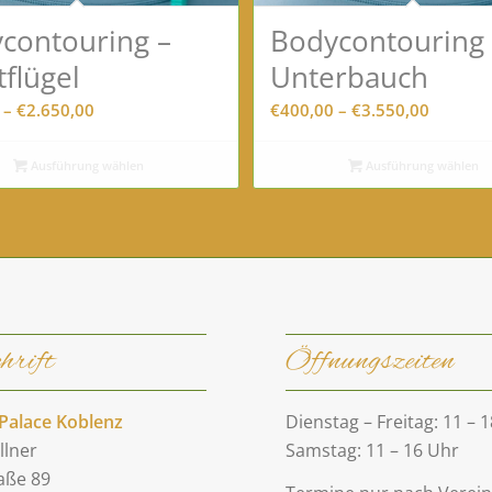
contouring –
Bodycontouring 
tflügel
Unterbauch
Preisspanne:
Preissp
–
€
2.650,00
€
400,00
–
€
3.550,00
€300,00
€400,0
bis
bis
Ausführung wählen
Ausführung wählen
€2.650,00
€3.550,
hrift
Öffnungszeiten
Palace Koblenz
Dienstag – Freitag: 11 – 
llner
Samstag: 11 – 16 Uhr
aße 89