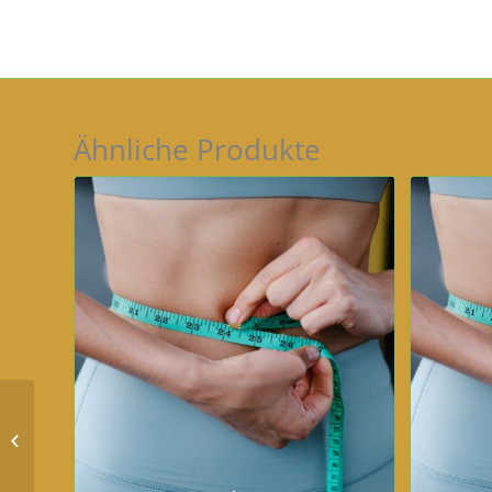
Ähnliche Produkte
Bodycontouring –
Hüfte