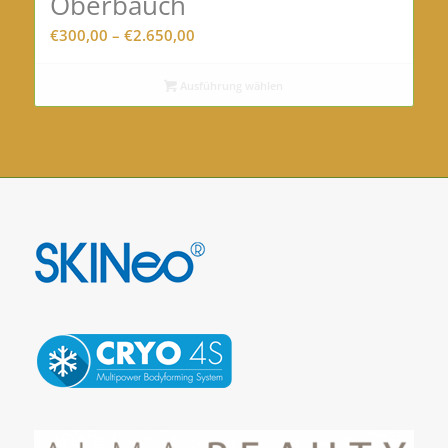
Oberbauch
Preisspanne:
€
300,00
–
€
2.650,00
€300,00
bis
Ausführung wählen
€2.650,00