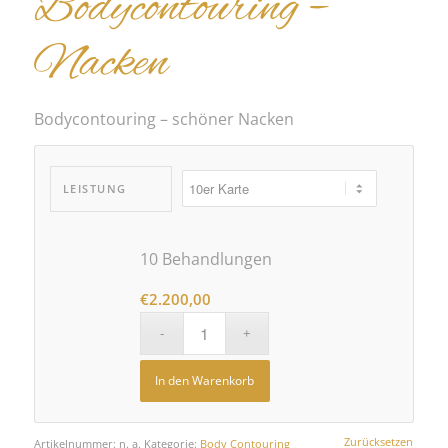
Bodycontouring –
Nacken
Bodycontouring – schöner Nacken
LEISTUNG
10 Behandlungen
€
2.200,00
In den Warenkorb
Zurücksetzen
Artikelnummer:
n. a.
Kategorie:
Body Contouring