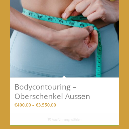
Bodycontouring –
Oberschenkel Aussen
Preisspanne:
€
400,00
–
€
3.550,00
€400,00
bis
Ausführung wählen
€3.550,00