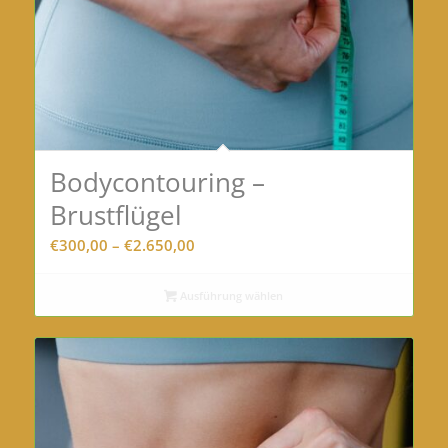
Bodycontouring –
Brustflügel
Preisspanne:
€
300,00
–
€
2.650,00
€300,00
bis
Ausführung wählen
€2.650,00