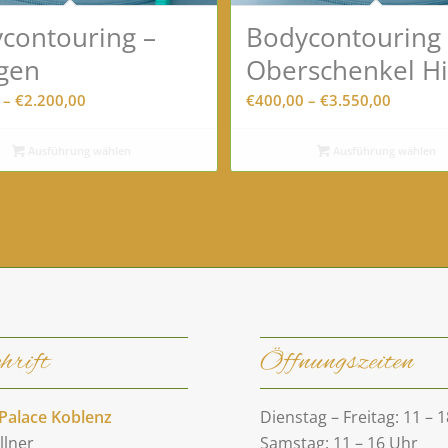
contouring –
Bodycontouring 
gen
Oberschenkel H
Preisspanne:
Preissp
–
€
2.200,00
€
400,00
–
€
3.550,00
€250,00
€400,0
bis
bis
Ausführung wählen
Ausführung wählen
€2.200,00
€3.550,
hrift
Öffnungszeiten
Palace Koblenz
Dienstag – Freitag: 11 – 
llner
Samstag: 11 – 16 Uhr