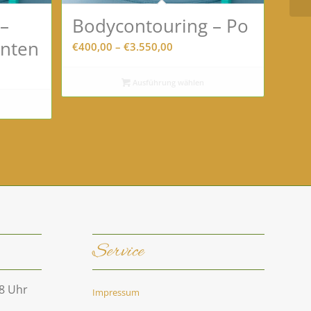
–
Bodycontouring – Po
inten
Preisspanne:
€
400,00
–
€
3.550,00
€400,00
anne:
bis
Ausführung wählen
0
€3.550,00
00
Service
18 Uhr
Impressum