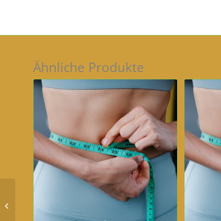
Ähnliche Produkte
Bodycontouring –
Oberbauch