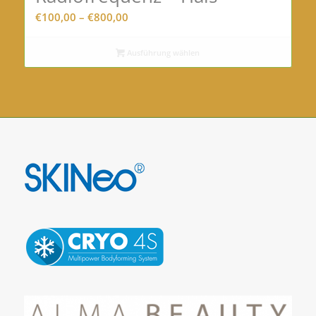
Preisspanne:
€
100,00
–
€
800,00
€100,00
bis
Ausführung wählen
€800,00