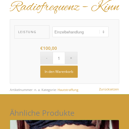
Radiofrequenz – Kinn
LEISTUNG
€
100,00
In den Warenkorb
Zurücksetzen
Artikelnummer:
n. a.
Kategorie:
Hautstraffung
Ähnliche Produkte