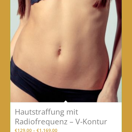
Hautstraffung mit
Radiofrequenz – V-Kontur
Preisspanne:
€
129,00
–
€
1.169,00