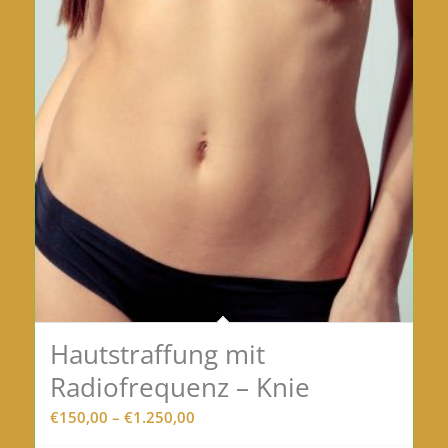
Hautstraffung mit
Radiofrequenz – Knie
Preisspanne:
€
150,00
–
€
1.250,00
€150,00